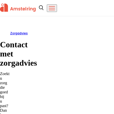
Overslaan en naar de inhoud gaan
Amstelring
Zoeken
Menu
Zorgadvies
Contact met zorgadvies
Contact
met
zorgadvies
Zoekt
u
zorg
die
goed
bij
u
past?
Dan