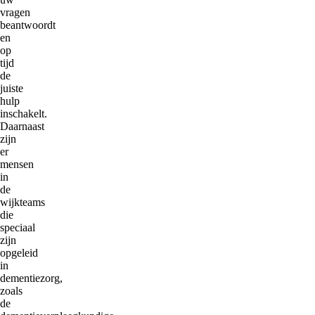
vragen
beantwoordt
en
op
tijd
de
juiste
hulp
inschakelt.
Daarnaast
zijn
er
mensen
in
de
wijkteams
die
speciaal
zijn
opgeleid
in
dementiezorg,
zoals
de