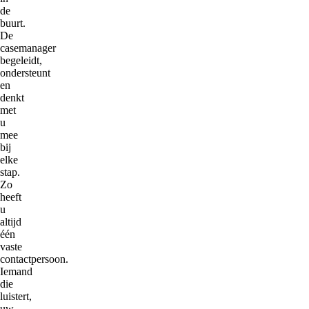
de
buurt.
De
casemanager
begeleidt,
ondersteunt
en
denkt
met
u
mee
bij
elke
stap.
Zo
heeft
u
altijd
één
vaste
contactpersoon.
Iemand
die
luistert,
uw