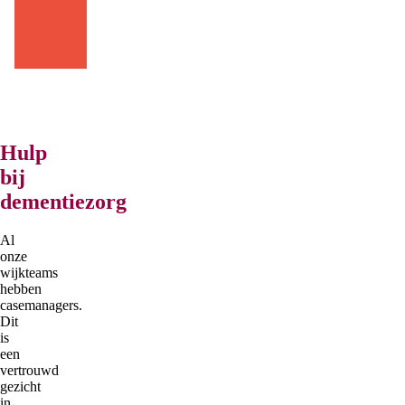
nl
Hulp
bij
dementiezorg
Al
onze
wijkteams
hebben
casemanagers.
Dit
is
een
vertrouwd
gezicht
in