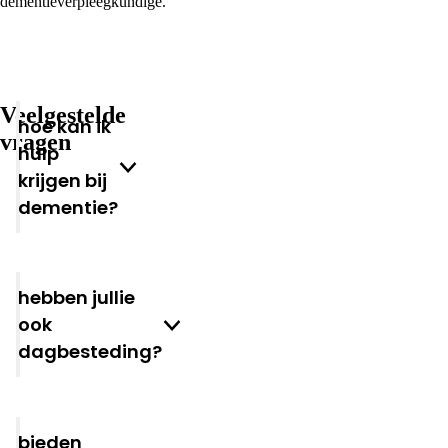
dementieverpleegkundige.
Veelgestelde
Hoe kan ik
vragen
hulp
krijgen bij
dementie?
Hebben jullie
ook
dagbesteding?
Bieden