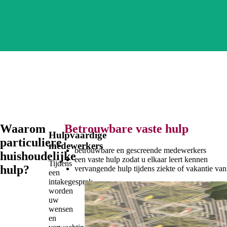
Waarom
Betrouwbare vaste hulp
Hulpvaardige
particuliere
medewerkers
betrouwbare en gescreende medewerkers
huishoudelijke
een vaste hulp zodat u elkaar leert kennen
Tijdens
hulp?
vervangende hulp tijdens ziekte of vakantie van
een
intakegesprek
worden
uw
wensen
en