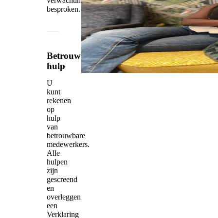
verwachtingen
besproken.
Betrouwbare
hulp
U
kunt
rekenen
op
hulp
van
betrouwbare
medewerkers.
Alle
hulpen
zijn
gescreend
en
overleggen
een
Verklaring