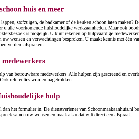
 schoon huis en meer
n lappen, stofzuigen, de badkamer of de keuken schoon laten maken? D
or u alle voorkomende huishoudelijke werkzaamheden. Maar ook bood
doktersbezoek is mogelijk. U kunt rekenen op hulpvaardige medewerkers
n uw wensen en verwachtingen besproken. U maakt kennis met één van
en verdere afspraken.
 medewerkers
lp van betrouwbare medewerkers. Alle hulpen zijn gescreend en overl
Ook referenties worden nagetrokken.
uishoudelijke hulp
ul dan het formulier in. De dienstverlener van Schoonmaakaanhuis.nl be
preek samen uw wensen en maak als u dat wilt direct een afspraak.