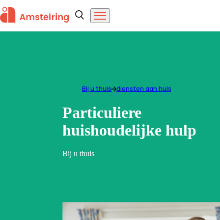
Overslaan en naar de inhoud gaan
Amstelring
Zoeken
Menu
Bij u thuis
Particuliere huishoudelijke hulp
diensten aan huis
Particuliere
huishoudelijke hulp
Bij u thuis