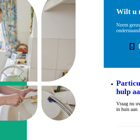
Wilt u
Neem gerust
onderstaan
Telefoo
Particu
hulp a
Vraag nu uw
in huis aan