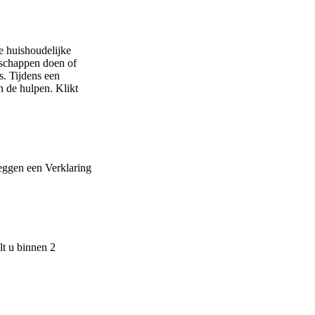
e huishoudelijke
schappen doen of
. Tijdens een
 de hulpen. Klikt
eggen een Verklaring
lt u binnen 2