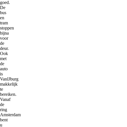
goed.
De
bus
en
tram
stoppen
bijna
voor
de
deur.
Ook
met
de
auto
is
VanIJburg
makkelijk
te
bereiken.
Vanaf
de
ring
Amsterdam
bent
u