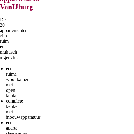
VanIJburg
De
20
appartementen
zijn
ruim
en
praktisch
ingericht:
een
ruime
woonkamer
met
open
keuken
complete
keuken
met
inbouwapparatuur
een
aparte
slaapkamer