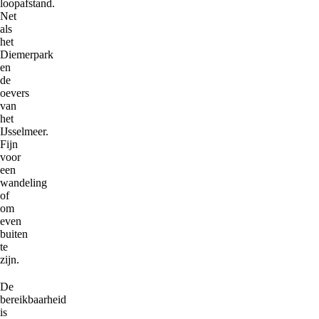
loopafstand.
Net
als
het
Diemerpark
en
de
oevers
van
het
IJsselmeer.
Fijn
voor
een
wandeling
of
om
even
buiten
te
zijn.
De
bereikbaarheid
is