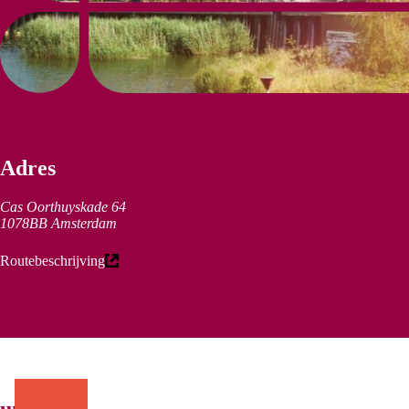
Adres
Cas Oorthuyskade 64
1078BB Amsterdam
(externe link)
Routebeschrijving
uniek