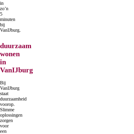
in
zo’n
5
minuten
bij
VanIJburg.
duurzaam
wonen
in
VanIJburg
Bij
VanIJburg
staat
duurzaamheid
voorop.
Slimme
oplossingen
zorgen
voor
een