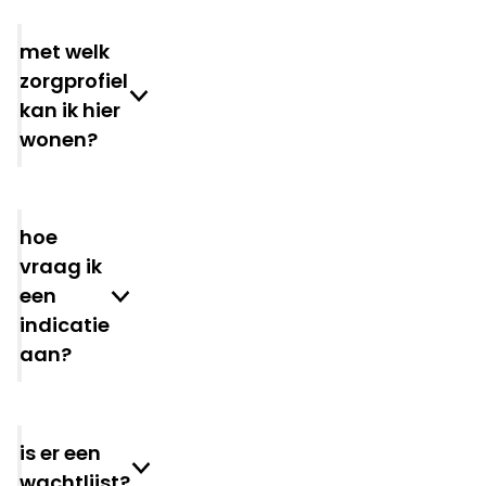
met welk
zorgprofiel
kan ik hier
wonen?
hoe
vraag ik
een
indicatie
aan?
is er een
wachtlijst?