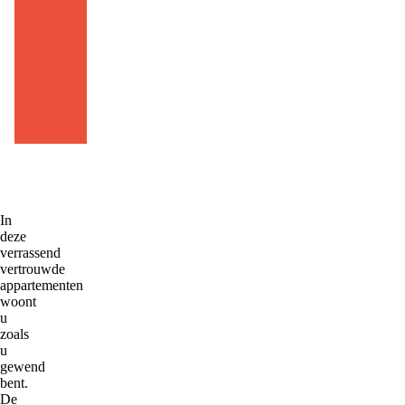
ni
jb
ur
g.
nl
In
deze
verrassend
vertrouwde
appartementen
woont
u
zoals
u
gewend
bent.
De