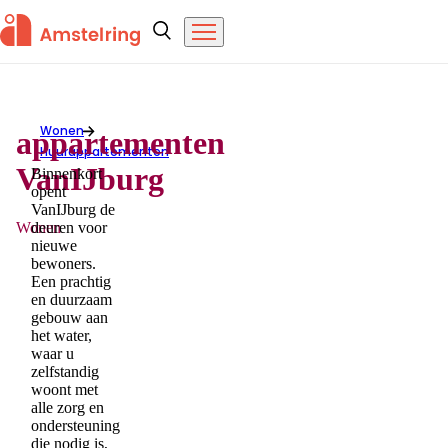
Overslaan en naar de inhoud gaan
Amstelring
Zoeken
Menu
Wonen
appartementen
appartementen VanIJburg
Huurappartementen
VanIJburg
Binnenkort
opent
VanIJburg de
Wonen
deuren voor
nieuwe
bewoners.
Een prachtig
en duurzaam
gebouw aan
het water,
waar u
zelfstandig
woont met
alle zorg en
ondersteuning
die nodig is,