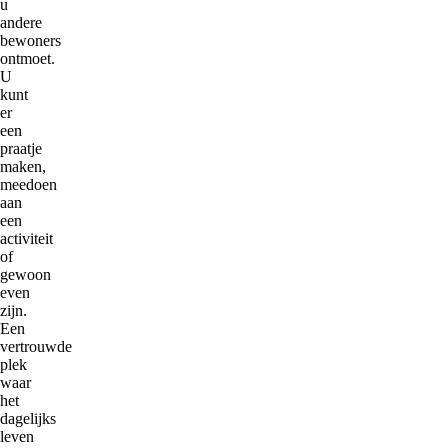
u
andere
bewoners
ontmoet.
U
kunt
er
een
praatje
maken,
meedoen
aan
een
activiteit
of
gewoon
even
zijn.
Een
vertrouwde
plek
waar
het
dagelijks
leven