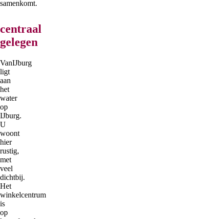
samenkomt.
centraal
gelegen
VanIJburg
ligt
aan
het
water
op
IJburg.
U
woont
hier
rustig,
met
veel
dichtbij.
Het
winkelcentrum
is
op