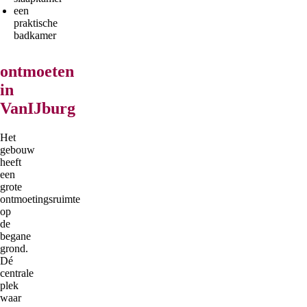
een
praktische
badkamer
ontmoeten
in
VanIJburg
Het
gebouw
heeft
een
grote
ontmoetingsruimte
op
de
begane
grond.
Dé
centrale
plek
waar