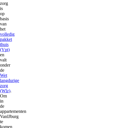
zorg
is
op
basis
van
het
volledig
pakket
thuis
(Vpt)
en
valt
onder
de
Wet
langdurige
zorg
(Wlz)
.
Om
in
de
appartementen
VanIJburg
te
komen