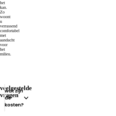
het
kan.
Zo
woont
u
verrassend
comfortabel
met
aandacht
voor
het
milieu.
veelgestelde
wat zijn
vragen
de
kosten?