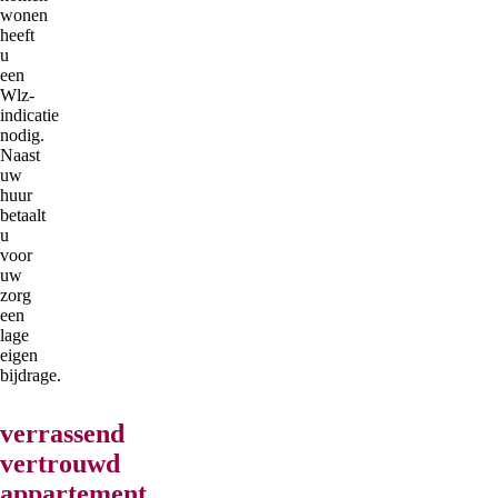
wonen
heeft
u
een
Wlz-
indicatie
nodig.
Naast
uw
huur
betaalt
u
voor
uw
zorg
een
lage
eigen
bijdrage.
verrassend
vertrouwd
appartement