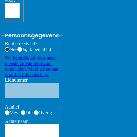
voor:
Persoonsgegevens
Bent u reeds lid?
Nee
Ja, ik ben al lid
Wij bemiddelen voor onze
diensten uitsluitend voor
onze leden. Meld u hier aan
voor het lidmaatschap!
Lidnummer
Aanhef
Mevr.
Dhr.
Overig
Achternaam