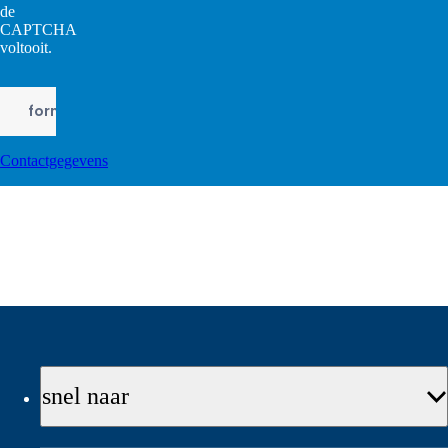
de
CAPTCHA
voltooit.
Contactgegevens
snel naar